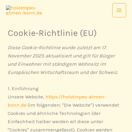
Zum
Consent
Consent
Inhalt
to
to
springen
service
service
google-
sonstiges
Cookie-Richtlinie (EU)
fonts
Diese Cookie-Richtlinie wurde zuletzt am 17.
November 2025 aktualisiert und gilt für Bürger
und Einwohner mit ständigem Wohnsitz im
Europäischen Wirtschaftsraum und der Schweiz.
1. Einführung
Unsere Website,
https://holotropes-atmen-
bonn.de
(im folgenden: "Die Website") verwendet
Cookies und ähnliche Technologien (der
Einfachheit halber werden all diese unter
"Cookies" zusammengefasst). Cookies werden